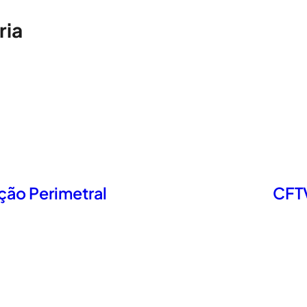
ria
ção Perimetral
CFTV