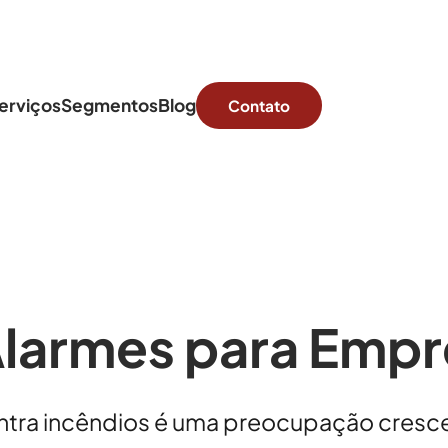
erviços
Segmentos
Blog
Contato
Alarmes para Empr
contra incêndios é uma preocupação cres