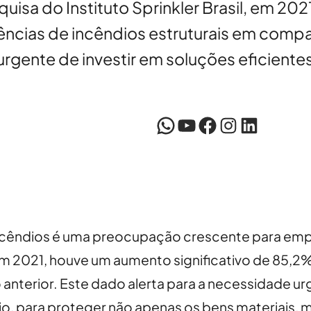
isa do Instituto Sprinkler Brasil, em 20
rências de incêndios estruturais em compa
rgente de investir em soluções eficiente
WhatsApp
YouTube
Facebook
Instagram
LinkedIn
 incêndios é uma preocupação crescente para e
em 2021, houve um aumento significativo de 85,2
nterior. Este dado alerta para a necessidade ur
io, para proteger não apenas os bens materiais,