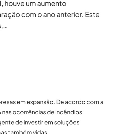
21, houve um aumento
ração com o ano anterior. Este
s,…
mpresas em expansão. De acordo com a
% nas ocorrências de incêndios
gente de investir em soluções
 mas também vidas.