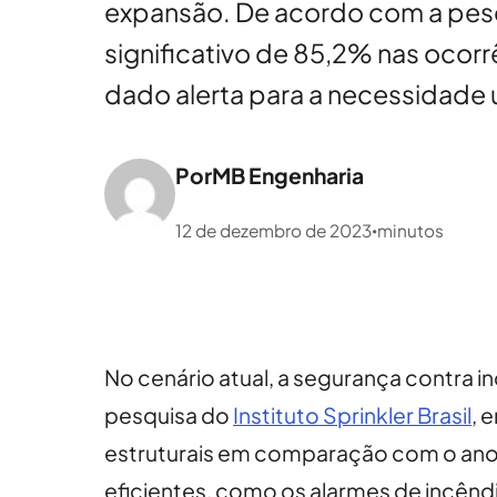
expansão. De acordo com a pesqu
significativo de 85,2% nas ocor
dado alerta para a necessidade u
Por
MB Engenharia
12 de dezembro de 2023
minutos
•
No cenário atual, a segurança contra
pesquisa do
Instituto Sprinkler Brasil
, 
estruturais em comparação com o ano a
eficientes, como os alarmes de incênd